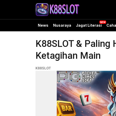
News
Nusaraya
Jagat Literasi
Caha
K88SLOT & Paling Hi
Ketagihan Main
K88SLOT