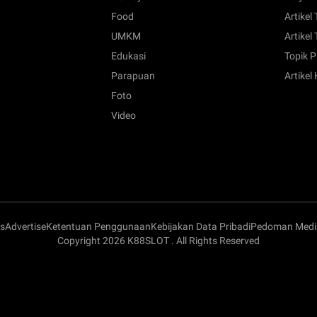
Food
Artikel
UMKM
Artikel 
Edukasi
Topik P
Parapuan
Artikel
Foto
Video
s
Advertise
Ketentuan Penggunaan
Kebijakan Data Pribadi
Pedoman Media
Copyright 2026 K88SLOT . All Rights Reserved