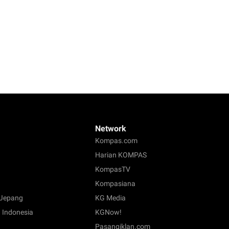
Network
Kompas.com
Harian KOMPAS
KompasTV
Kompasiana
Jepang
KG Media
 Indonesia
KGNow!
Pasangiklan.com