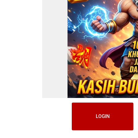
LOGIN