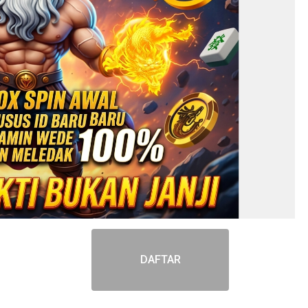
DAFTAR