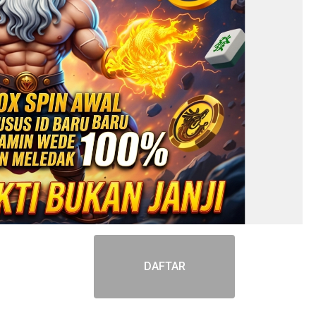
DAFTAR