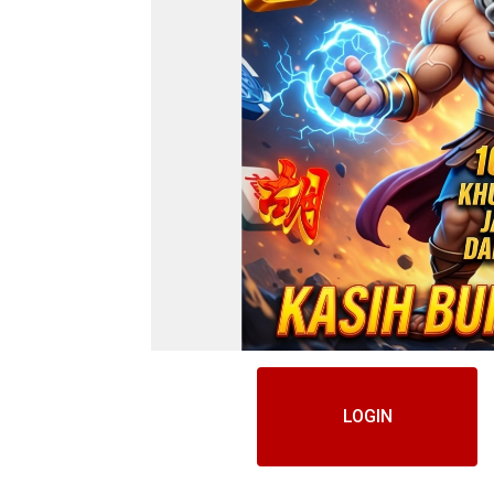
LOGIN