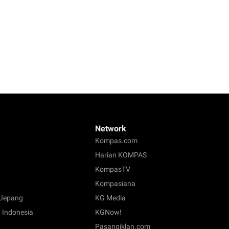
Network
Kompas.com
Harian KOMPAS
KompasTV
Kompasiana
Jepang
KG Media
 Indonesia
KGNow!
Pasangiklan.com