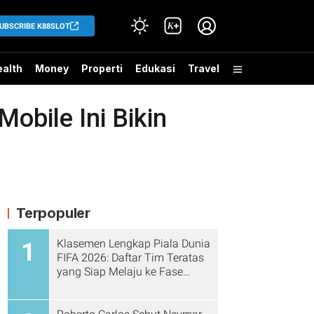
UBSCRIBE K88SLOT
alth
Money
Properti
Edukasi
Travel
obile Ini Bikin
Terpopuler
Klasemen Lengkap Piala Dunia
1
FIFA 2026: Daftar Tim Teratas
yang Siap Melaju ke Fase
Gugur