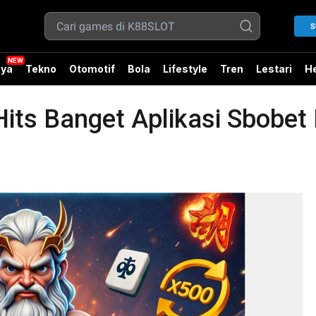
S
ya
Tekno
Otomotif
Bola
Lifestyle
Tren
Lestari
He
ts Banget Aplikasi Sbobet M