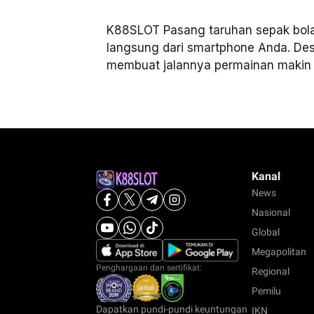
K88SLOT Pasang taruhan sepak bola ki
langsung dari smartphone Anda. Des
membuat jalannya permainan makin s
Kanal
News
Nasional
Global
Megapolitan
Penghargaan dan sertifikat:
Regional
Pemilu
Dapatkan pundi-pundi keuntungan
IKN