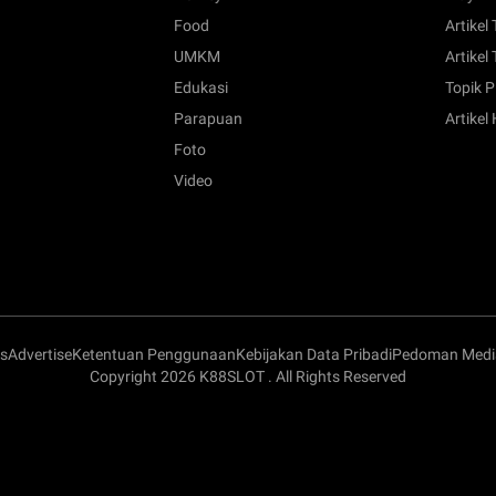
Food
Artikel
UMKM
Artikel 
Edukasi
Topik P
Parapuan
Artikel
Foto
Video
s
Advertise
Ketentuan Penggunaan
Kebijakan Data Pribadi
Pedoman Media
Copyright 2026 K88SLOT . All Rights Reserved